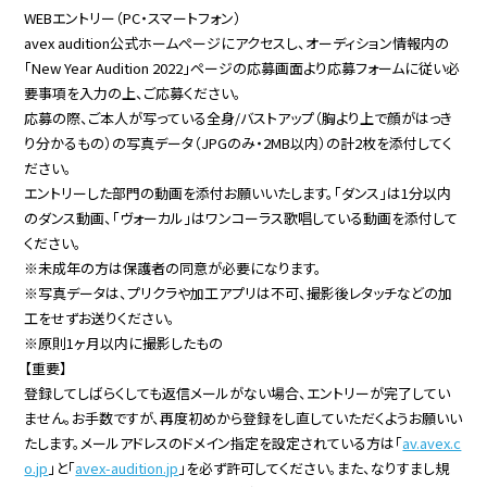
WEBエントリー（PC・スマートフォン）
avex audition公式ホームページにアクセスし、オーディション情報内の
「New Year Audition 2022」ページの応募画面より応募フォームに従い必
要事項を入力の上、ご応募ください。
応募の際、ご本人が写っている全身/バストアップ（胸より上で顔がはっき
り分かるもの）の写真データ（JPGのみ・2MB以内）の計2枚を添付してく
ださい。
エントリーした部門の動画を添付お願いいたします。「ダンス」は1分以内
のダンス動画、「ヴォーカル」はワンコーラス歌唱している動画を添付して
ください。
※未成年の方は保護者の同意が必要になります。
※写真データは、プリクラや加工アプリは不可、撮影後レタッチなどの加
工をせずお送りください。
※原則1ヶ月以内に撮影したもの
【重要】
登録してしばらくしても返信メールがない場合、エントリーが完了してい
ません。お手数ですが、再度初めから登録をし直していただくようお願いい
たします。メールアドレスのドメイン指定を設定されている方は「
av.avex.c
o.jp
」と「
avex-audition.jp
」を必ず許可してください。また、なりすまし規